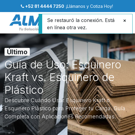
+52 81 4444 7250
¡Llámanos y Cotiza Hoy!
Se restauró la conexión. Está
en línea otra vez.
Último
Guía de Uso: Esquinero
Kraft vs. Esquinero de
Plástico
Descubre Cuándo Usar Esquinero Kraft o
Esquinero Plástico para Proteger tu Carga. Guía
Completa con Aplicaciones Recomendadas.