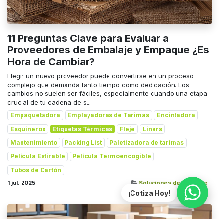
11 Preguntas Clave para Evaluar a
Proveedores de Embalaje y Empaque ¿Es
Hora de Cambiar?
Elegir un nuevo proveedor puede convertirse en un proceso
complejo que demanda tanto tiempo como dedicación. Los
cambios no suelen ser fáciles, especialmente cuando una etapa
crucial de tu cadena de s...
Empaquetadora
Emplayadoras de Tarimas
Encintadora
Esquineros
Etiquetas Térmicas
Fleje
Liners
Mantenimiento
Packing List
Paletizadora de tarimas
Película Estirable
Película Termoencogible
Tubos de Cartón
1 jul. 2025
Soluciones de Embalaje
¡Cotiza Hoy!