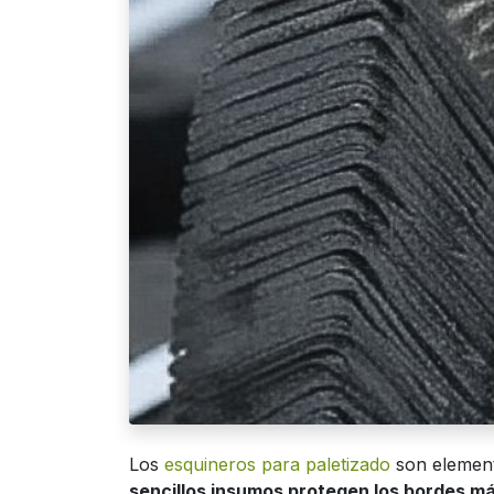
Los
esquineros para paletizado
son element
sencillos insumos protegen los bordes má