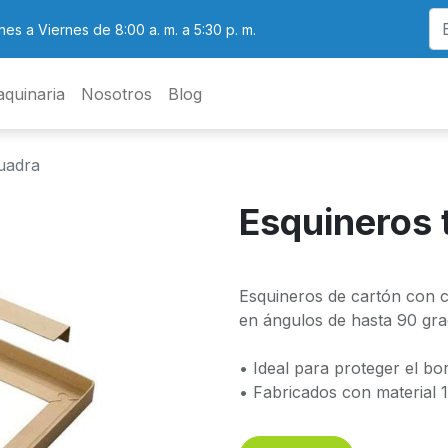
nes a Viernes de 8:00 a. m. a 5:30 p. m.
quinaria
Nosotros
Blog
uadra
Esquineros 
Esquineros de cartón con c
en ángulos de hasta 90 gra
• Ideal para proteger el b
• Fabricados con material 