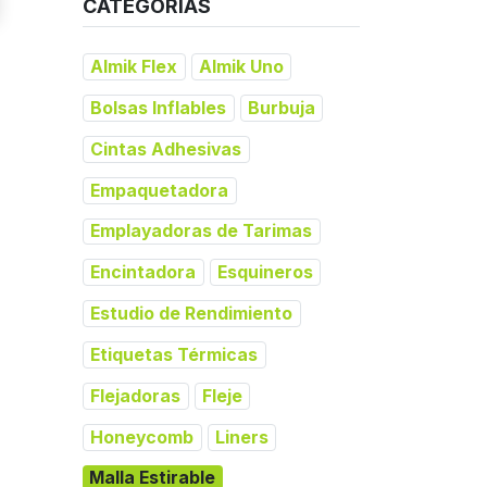
CATEGORÍAS
Almik Flex
Almik Uno
Bolsas Inflables
Burbuja
Cintas Adhesivas
Empaquetadora
Emplayadoras de Tarimas
Encintadora
Esquineros
Estudio de Rendimiento
Etiquetas Térmicas
Flejadoras
Fleje
Honeycomb
Liners
Malla Estirable